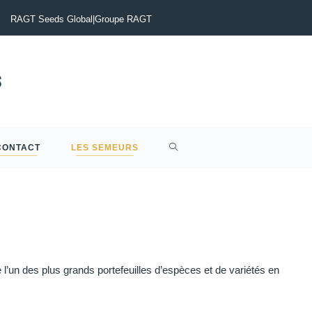
tinia du Colza : Maîtriser le risque pour sécuriser vos rendements
RAGT Seeds Global
|
Groupe RAGT
CONTACT
LES SEMEURS
’un des plus grands portefeuilles d’espèces et de variétés en