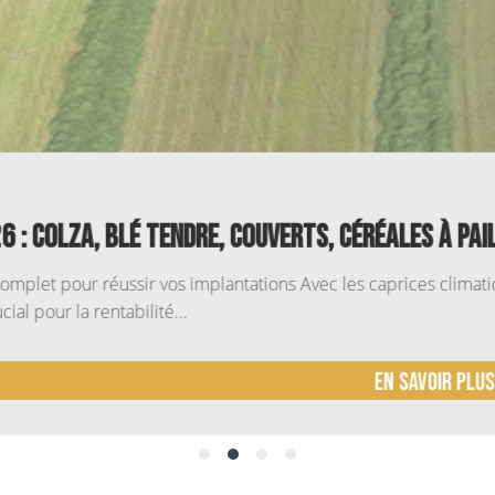
ndre, Couverts, Céréales à paille et Protéagin
implantations Avec les caprices climatiques de ces dernières an
.
En savoir plus