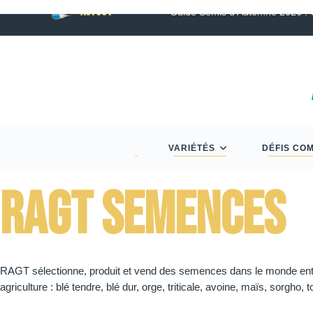
ACTUS :
son
Guide Semis d’Automne 2026 : Colza, Blé T
VARIÉTÉS
DÉFIS CO
Ragt Semences
RAGT sélectionne, produit et vend des semences dans le monde entier
agriculture : blé tendre, blé dur, orge, triticale, avoine, maïs, sorgho,