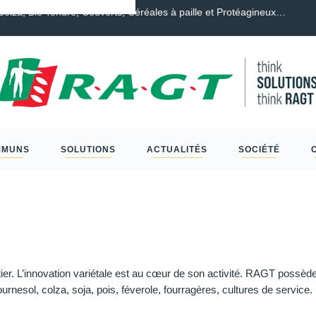
endre, Couverts, Céréales à paille et Protéagineux…
Scléro
MMUNS
SOLUTIONS
ACTUALITÉS
SOCIÉTÉ
. L’innovation variétale est au cœur de son activité. RAGT possède l
 tournesol, colza, soja, pois, féverole, fourragères, cultures de service.