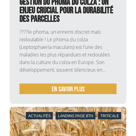
Gestion du phoma du colza : un
enjeu crucial pour la durabilité
des parcelles
????le phoma, un ennemi discret mais
redoutable ! Le phoma du colza
(Leptosphaeria maculans) est l’une des
maladies les plus répandues et redoutées
dans la culture du colza en Europe. Son
développement, souvent silencieux en...
En savoir plus
ACTUALITÉS
LANDING PAGE BTH
TRITICALE