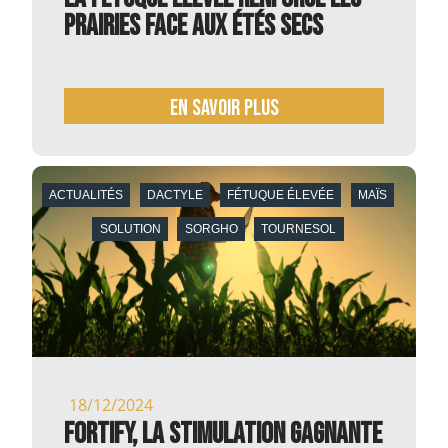
prairies face aux étés secs
En savoir plus
ACTUALITÉS
DACTYLE
FÉTUQUE ÉLEVÉE
MAÏS
SOLUTION
SORGHO
TOURNESOL
18/12/2024
Fortify, la stimulation gagnante