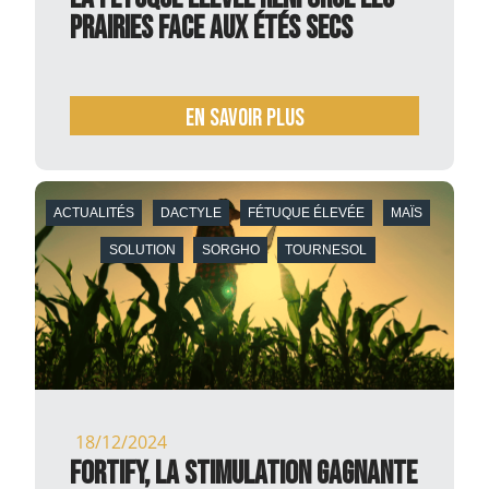
prairies face aux étés secs
En savoir plus
ACTUALITÉS
DACTYLE
FÉTUQUE ÉLEVÉE
MAÏS
SOLUTION
SORGHO
TOURNESOL
18/12/2024
Fortify, la stimulation gagnante