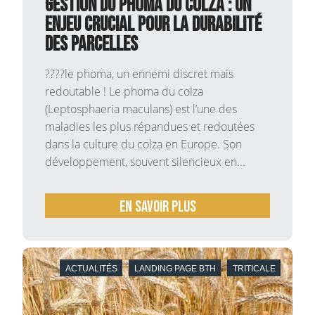
Gestion du phoma du colza : un
enjeu crucial pour la durabilité
des parcelles
????le phoma, un ennemi discret mais
redoutable ! Le phoma du colza
(Leptosphaeria maculans) est l’une des
maladies les plus répandues et redoutées
dans la culture du colza en Europe. Son
développement, souvent silencieux en...
En savoir plus
ACTUALITÉS
LANDING PAGE BTH
TRITICALE