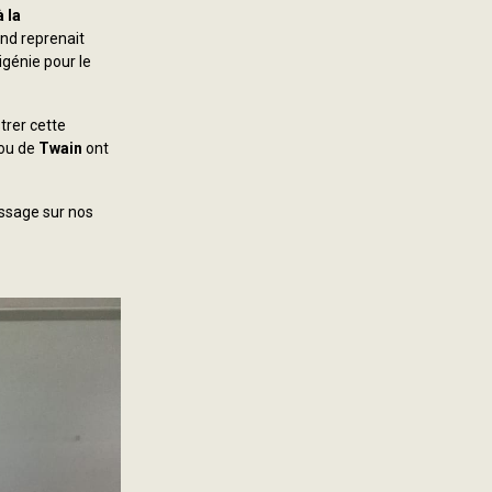
 la
and reprenait
igénie pour le
trer cette
 ou de
Twain
ont
assage sur nos