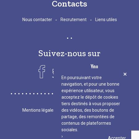
Contacts
-
-
Nous contacter
Recrutement
Liens utiles
Suivez-nous sur
En poursuivant votre
navigation, et pour une bonne
expérience utilisateur, vous
acceptez le dépôt de cookies
tiers destinés à vous proposer
-
-
des vidéos, des boutons de
Mentions légales
Plan du site
FR
EN
partage, des remontées de
contenus de plateformes
sociales.
Accepter